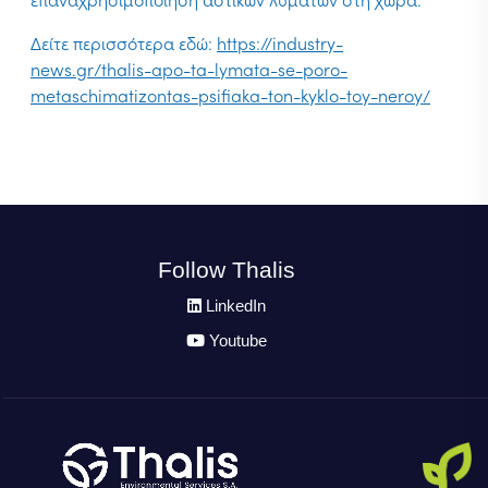
επαναχρησιμοποίηση αστικών λυμάτων στη χώρα.
Δείτε περισσότερα εδώ:
https://industry-
news.gr/thalis-apo-ta-lymata-se-poro-
metaschimatizontas-psifiaka-ton-kyklo-toy-neroy/
Follow Thalis
LinkedIn
Youtube