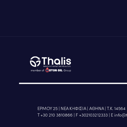
ΕΡΜΟΥ 25 | ΝΕΑ ΚΗΦΙΣΙΑ | ΑΘΗΝΑ | Τ.Κ. 14564
Τ +30 210 3810866
|
F +302103212333
|
Ε info@t